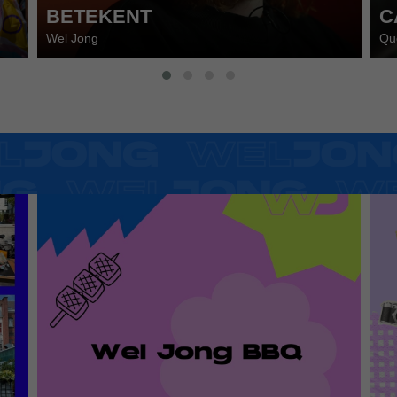
P
BETEKENT
C
Wel Jong
Que