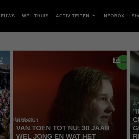
IEUWS
WEL THUIS
ACTIVITEITEN
INFOBOX
SH
28
"
C
11/12/2024
VAN TOEN TOT NU: 30 JAAR
G
WEL JONG EN WAT HET
R