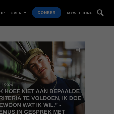
DONEER
OP
OVER
MYWELJONG
/11/2024
IK HOEF NIET AAN BEPAALDE
RITERIA TE VOLDOEN, IK DOE
18/11/2024
EWOON WAT IK WIL.” -
SNEAK 
EMUS IN GESPREK MET
EXPO 'J