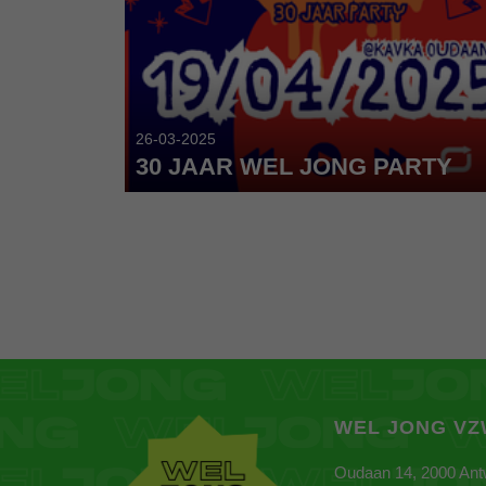
OMEN
26-03-2025
 ELKAAR!
30 JAAR WEL JONG PARTY
WEL JONG V
Oudaan 14, 2000 An