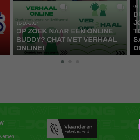
04
D
J
11-10-2024
OP ZOEK NAAR EEN ONLINE
T
BUDDY? CHAT MET VERHAAL
S
ONLINE!
O
ZW
twerpen