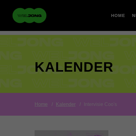
HOME
N
KALENDER
Home
Kalender
Intervisie Coo's