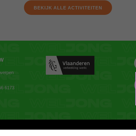
BEKIJK ALLE ACTIVITEITEN
ZW
twerpen
66 6173