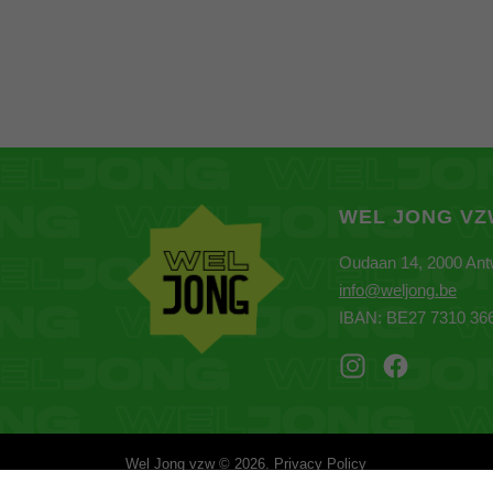
WEL JONG V
Oudaan 14, 2000 An
info@weljong.be
IBAN: BE27 7310 36
Wel Jong vzw © 2026.
Privacy Policy