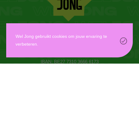
WEL JONG VZW
Wel Jong gebruikt cookies om jouw ervaring te
verbeteren.
Oudaan 14, 2000 Antwerpen
info@weljong.be
IBAN: BE27 7310 3666 6173
CONTACTEER ONS