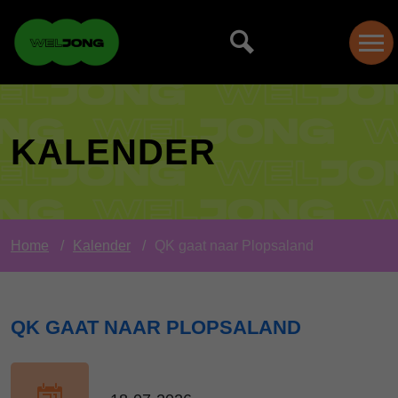
KALENDER
Home
Kalender
QK gaat naar Plopsaland
QK GAAT NAAR PLOPSALAND