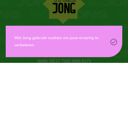
WEL JONG VZW
Wel Jong gebruikt cookies om jouw ervaring te
verbeteren.
Oudaan 14, 2000 Antwerpen
info@weljong.be
IBAN: BE27 7310 3666 6173
CONTACTEER ONS