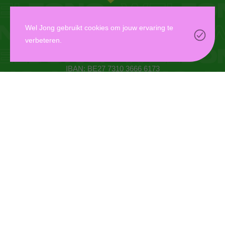
WEL JONG VZW
Wel Jong gebruikt cookies om jouw ervaring te
verbeteren.
Oudaan 14, 2000 Antwerpen
info@weljong.be
IBAN: BE27 7310 3666 6173
CONTACTEER ONS
DONEER