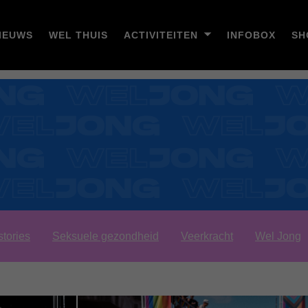
IEUWS
WEL THUIS
ACTIVITEITEN
INFOBOX
SH
stories
Seksuele gezondheid
Veerkracht
Wel Jong