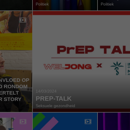
Politiek
Politiek
INVLOED OP
D RONDOM
14/03/2024
VERTELT
PREP-TALK
R STORY
Seksuele gezondheid