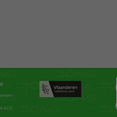
ZW
twerpen
66 6173