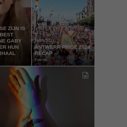
E ZIJN IS
 BEST
NE GABY
11/09/2024
ER HUN
ANTWERP PRIDE 2024
RHAAL
RECAP
Events