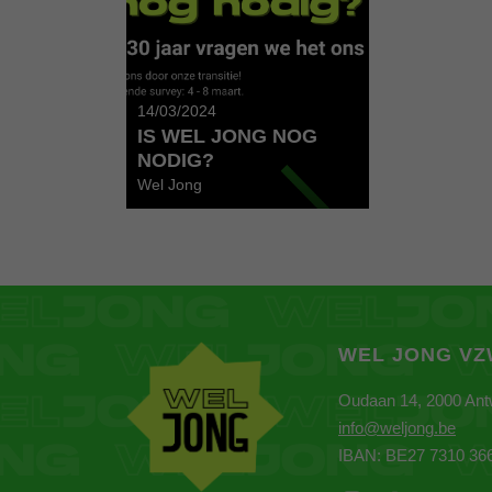
14/03/2024
IS WEL JONG NOG
NODIG?
Wel Jong
WEL JONG V
Oudaan 14, 2000 An
info@weljong.be
IBAN: BE27 7310 36