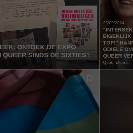
25/09/2024
"INTERSEKS
EIGENLIJK
TOF!" HAN
EEK: ONTDEK DE EXPO
ODIELE OV
 QUEER SINDS DE SIXTIES'!
QUEER VE
Queer stories