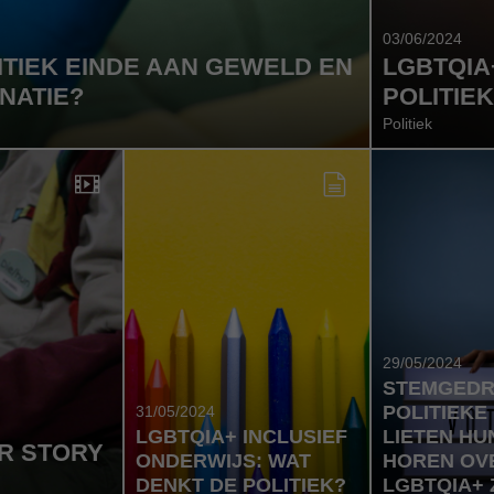
03/06/2024
ITIEK EINDE AAN GEWELD EN
LGBTQIA
INATIE?
POLITIE
Politiek
29/05/2024
STEMGEDR
E
POLITIEKE
31/05/2024
LGBTQIA+ INCLUSIEF
LIETEN HU
R STORY
ONDERWIJS: WAT
HOREN OV
DENKT DE POLITIEK?
LGBTQIA+