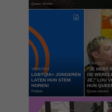
Queer stories
08/04/2024
"JE HEBT 
18/04/2024
LGBTQIA+ JONGEREN
DE WEREL
LATEN HUN STEM
JE." LOU 
HOREN!
HUN QUEE
Politiek
Queer stories