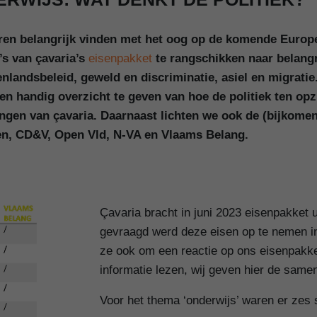
n belangrijk vinden met het oog op de komende Europe
’s van çavaria’s
eisenpakket
te rangschikken naar belang
enlandsbeleid, geweld en discriminatie, asiel en migrati
 een handig overzicht te geven van hoe de politiek ten o
ellingen van çavaria. Daarnaast lichten we ook de (bijko
oen, CD&V, Open Vld, N-VA en Vlaams Belang.
Çavaria bracht in juni 2023 eisenpakket ui
gevraagd werd deze eisen op te nemen i
ze ook om een reactie op ons eisenpakk
informatie lezen, wij geven hier de same
Voor het thema ‘onderwijs’ waren er zes s