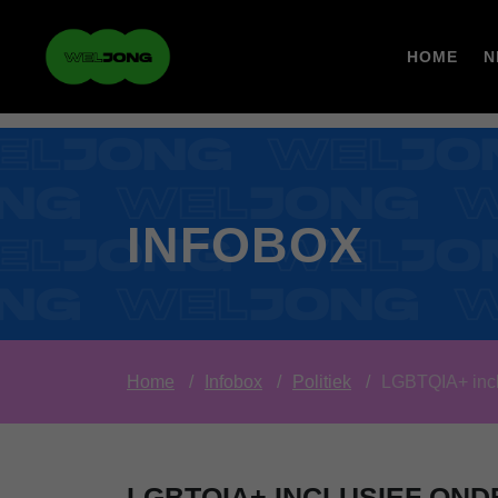
HOME
N
INFOBOX
Home
Infobox
Politiek
LGBTQIA+ inclu
LGBTQIA+ INCLUSIEF OND