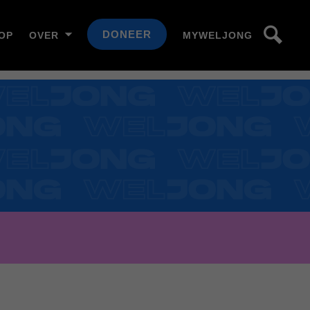
DONEER
OP
OVER
MYWELJONG