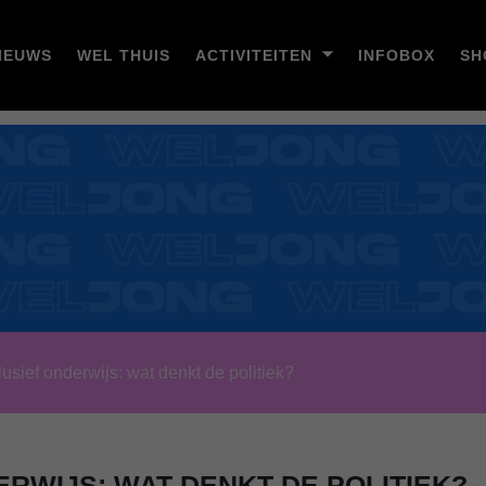
IEUWS
WEL THUIS
ACTIVITEITEN
INFOBOX
SH
sief onderwijs: wat denkt de politiek?
ERWIJS: WAT DENKT DE POLITIEK?