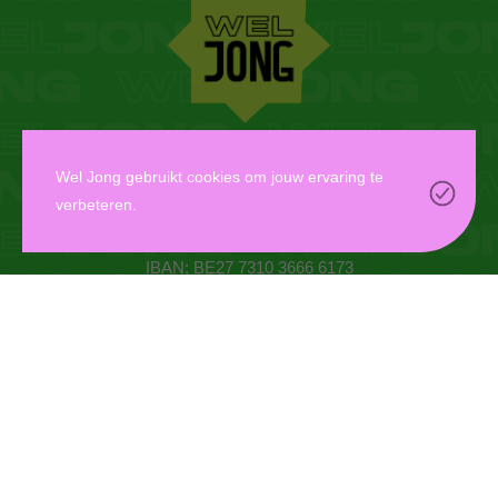
WEL JONG VZW
Wel Jong gebruikt cookies om jouw ervaring te
verbeteren.
Oudaan 14, 2000 Antwerpen
info@weljong.be
IBAN: BE27 7310 3666 6173
CONTACTEER ONS