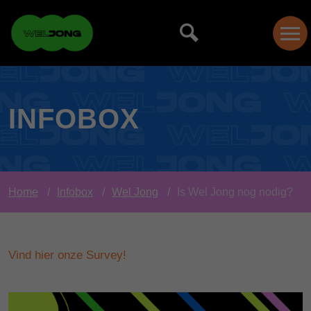
INFOBOX
Home
Infobox
Wel Jong
Is Wel Jong nog nodig?
Vind hier onze Survey!