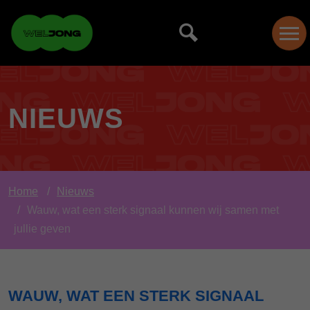
NIEUWS
Home
Nieuws
Wauw, wat een sterk signaal kunnen wij samen met
jullie geven
WAUW, WAT EEN STERK SIGNAAL