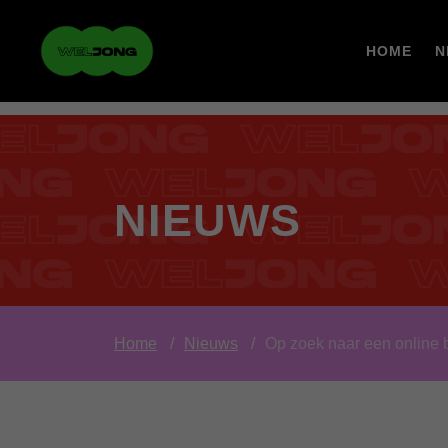
HOME
N
NIEUWS
Home
Nieuws
Op zoek naar een online 