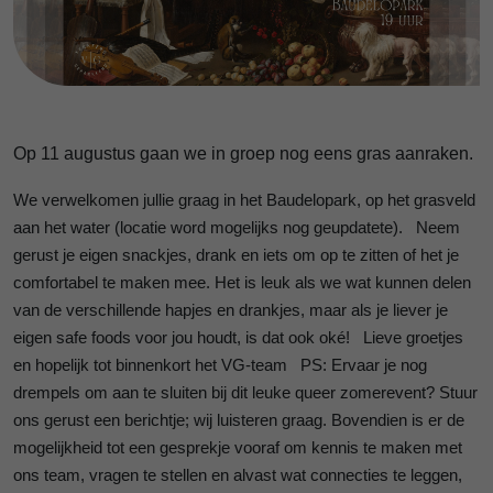
Op 11 augustus gaan we in groep nog eens gras aanraken.
We verwelkomen jullie graag in het Baudelopark, op het grasveld
aan het water (locatie word mogelijks nog geupdatete). Neem
gerust je eigen snackjes, drank en iets om op te zitten of het je
comfortabel te maken mee. Het is leuk als we wat kunnen delen
van de verschillende hapjes en drankjes, maar als je liever je
eigen safe foods voor jou houdt, is dat ook oké! Lieve groetjes
en hopelijk tot binnenkort het VG-team PS: Ervaar je nog
drempels om aan te sluiten bij dit leuke queer zomerevent? Stuur
ons gerust een berichtje; wij luisteren graag. Bovendien is er de
mogelijkheid tot een gesprekje vooraf om kennis te maken met
ons team, vragen te stellen en alvast wat connecties te leggen,