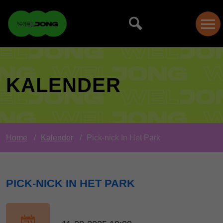
KALENDER
Home
Kalender
Pick-nick In Het Park
PICK-NICK IN HET PARK