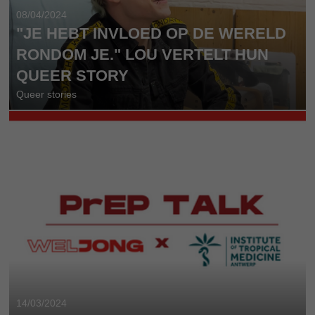
08/04/2024
"JE HEBT INVLOED OP DE WERELD
RONDOM JE." LOU VERTELT HUN
QUEER STORY
Queer stories
14/03/2024