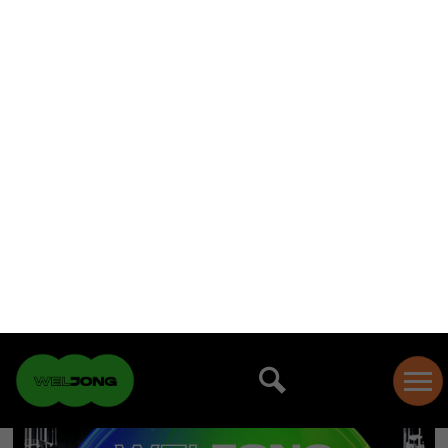
INFOBOX
Activisme
Events
Politiek
Queer stories
Seksuele gezondheid
Veerkracht
Wel Jong