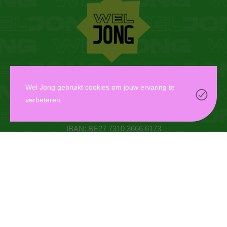
WEL JONG VZW
Wel Jong gebruikt cookies om jouw ervaring te
verbeteren.
Oudaan 14, 2000 Antwerpen
info@weljong.be
IBAN: BE27 7310 3666 6173
CONTACTEER ONS