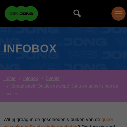
INFOBOX
Home
Infobox
Events
Sneak peek: Ontdek de expo 'Jong en queer sinds de
sixties'!
Wil jij graag in de geschiedenis duiken van de
queer