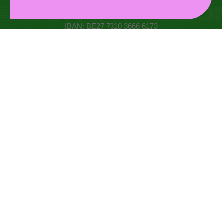
Oudaan 14, 2000 Antwerpen
info@weljong.be
IBAN: BE27 7310 3666 6173
CONTACTEER ONS
DONEER
MYWELJONG