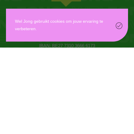
WEL JONG VZW
Wel Jong gebruikt cookies om jouw ervaring te
verbeteren.
Oudaan 14, 2000 Antwerpen
info@weljong.be
IBAN: BE27 7310 3666 6173
CONTACTEER ONS
DONEER