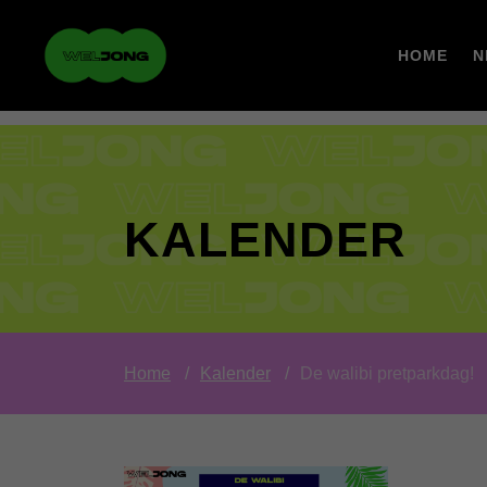
HOME
N
KALENDER
Home
Kalender
De walibi pretparkdag!