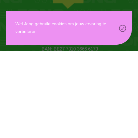
WEL JONG VZW
Wel Jong gebruikt cookies om jouw ervaring te
verbeteren.
Oudaan 14, 2000 Antwerpen
info@weljong.be
IBAN: BE27 7310 3666 6173
CONTACTEER ONS
DONEER