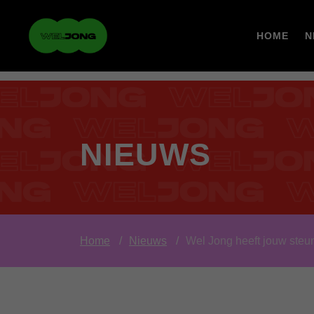
HOME
N
NIEUWS
Home
Nieuws
Wel Jong heeft jouw steu