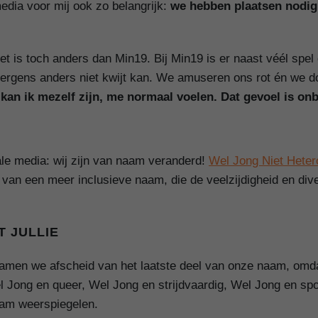
dia voor mij ook zo belangrijk:
we hebben plaatsen nodig
r het is toch anders dan Min19. Bij Min19 is er naast véél spe
 ergens anders niet kwijt kan. We amuseren ons rot én we 
kan ik mezelf zijn, me normaal voelen. Dat gevoel is onb
ale media: wij zijn van naam veranderd!
Wel Jong Niet Heter
n van een meer inclusieve naam, die de veelzijdigheid en div
 JULLIE
 namen we afscheid van het laatste deel van onze naam, omda
l Jong en queer, Wel Jong en strijdvaardig, Wel Jong en sport
aam weerspiegelen.