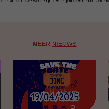
r je steun, en we wensen jou en je geliefden een ontzettend 
MEER
NIEUWS