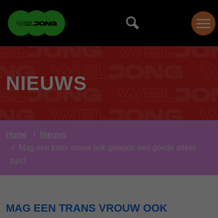
NIEUWS
Home
Nieuws
Mag een trans vrouw ook gewoon een goede atleet
zijn?
MAG EEN TRANS VROUW OOK