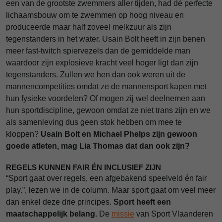
een van de grootste zwemmers aller tijden, had dé perfecte
lichaamsbouw om te zwemmen op hoog niveau en
produceerde maar half zoveel melkzuur als zijn
tegenstanders in het water. Usain Bolt heeft in zijn benen
meer fast-twitch spiervezels dan de gemiddelde man
waardoor zijn explosieve kracht veel hoger ligt dan zijn
tegenstanders. Zullen we hen dan ook weren uit de
mannencompetities omdat ze de mannensport kapen met
hun fysieke voordelen? Of mogen zij wel deelnemen aan
hun sportdiscipline, gewoon omdat ze niet trans zijn en we
als samenleving dus geen stok hebben om mee te
kloppen?
Usain Bolt en Michael Phelps zijn gewoon
goede atleten, mag Lia Thomas dat dan ook zijn?
REGELS KUNNEN FAIR ÉN INCLUSIEF ZIJN
“Sport gaat over regels, een afgebakend speelveld én fair
play.”
, lezen we in de column.
Maar sport gaat om veel meer
dan enkel deze drie principes.
Sport heeft een
maatschappelijk belang
. De
missie
van Sport Vlaanderen