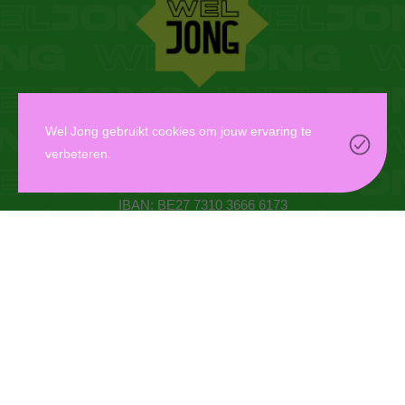
WEL JONG VZW
Wel Jong gebruikt cookies om jouw ervaring te
verbeteren.
Oudaan 14, 2000 Antwerpen
info@weljong.be
IBAN: BE27 7310 3666 6173
CONTACTEER ONS