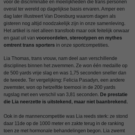
voor de discriminatie en moeilijkheden die trans personen
overal ter wereld op dagelijkse basis ervaren. Amper een
dag later illustreert Van Doesburg waarom dagen als
gisteren nog altijd noodzakelijk zijn in onze samenleving.
Het artikel is niet alleen transfoob maar ook feitelijk onwaar
en gaat uit van
vooroordelen, stereotypen en mythes
omtrent trans sporters
in onze sportcompetities.
Lia Thomas, trans vrouw, nam deel aan verschillende
disciplines binnen het zwemmen. Ze won één medaille op
de 500 yards vrije slag en was 1,75 seconden sneller dan
de tweede. Ter vergelijking: Felicia Pasadyn, een andere
zwemster, won op hetzelfde toernooi in de 200 yards
rugslag met een verschil van 3,81 seconden.
De prestatie
die Lia neerzette is uitstekend, maar niet baanbrekend.
Ook in de mannencompetitie was Lia reeds sterk: ze stond
daar 11de op de 1000 meter en zakte terug in de ranking
toen ze met hormonale behandelingen begon. Lia zwemt